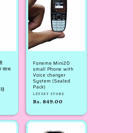
नी
Foneme Mini20
े साथ
small Phone with
Voice changer
System (Sealed
Pack)
3
(3)
विक्रेता:
LEYSKY STORE
कुल
समीक्षाएँ
नियमित
Rs. 849.00
रूप
से
मूल्य