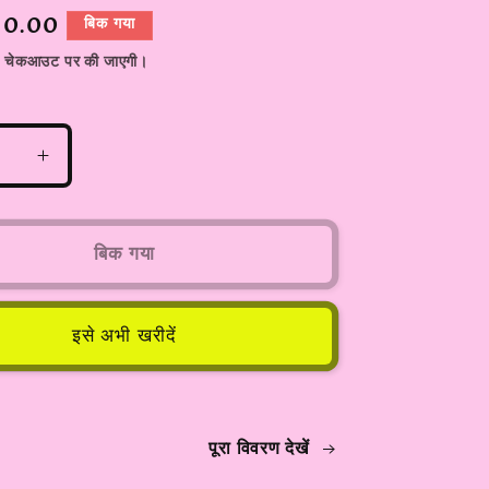
90.00
बिक गया
 चेकआउट पर की जाएगी।
पीस
MI2
कीपैड
मोबाइल
बिक गया
या
मैजिक
वॉयस
इसे अभी खरीदें
सिस्टम
की
मात्रा
बढ़ाएँ
पूरा विवरण देखें