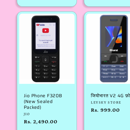
रूप
रूप
से
से
मूल्य
मूल्य
Jio Phone F320B
जियोभारत V2 4G फ़
(New Sealed
विक्रेता:
LEYSKY STORE
Packed)
नियमित
Rs. 999.00
विक्रेता:
JIO
रूप
नियमित
Rs. 2,490.00
से
रूप