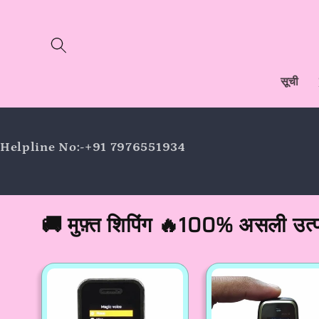
इसे छोड़कर
सामग्री पर
बढ़ने के लिए
सूची
Helpline No:-+91 7976551934
🚚 मुफ़्त शिपिंग 🔥100% असली उत्प