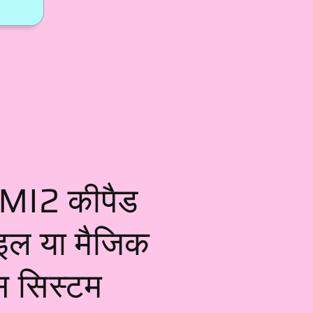
 MI2 कीपैड
इल या मैजिक
स सिस्टम