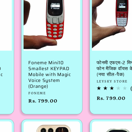
Foneme Mini10
फोनमी एफएम-2 मि
D
Smallest KEYPAD
फोन मैजिक वॉयस क
ic
Mobile with Magic
(नया सील-पैक)
Voice System
विक्रेता:
LEYSKY STORE
(Orange)
विक्रेता:
FONEME
नियमित
Rs. 799.00
नियमित
Rs. 799.00
रूप
रूप
से
से
मूल्य
मूल्य