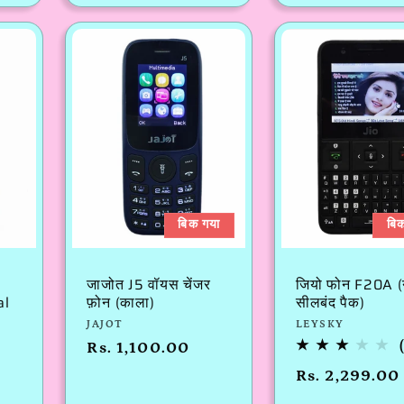
मूल्य
मूल्य
बिक गया
बि
जाजोत J5 वॉयस चेंजर
जियो फोन F20A (
al
फ़ोन (काला)
सीलबंद पैक)
विक्रेता:
विक्रेता:
JAJOT
LEYSKY
नियमित
Rs. 1,100.00
रूप
नियमित
Rs. 2,299.00
से
रूप