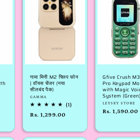
गामा मिनी M2 फ्लिप फोन
Gfive Crush M
th
| वॉयस चेंजर (नया
Pro Keypad Mo
सीलबंद पैक)
with Magic Voi
System (Green
विक्रेता:
GAMMA
विक्रेता:
LEYSKY STORE
1
(1)
कुल
नियमित
Rs. 1,590.00
नियमित
Rs. 1,299.00
समीक्षाएँ
रूप
रूप
से
से
मूल्य
मूल्य