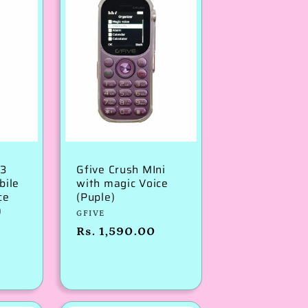
33
Gfive Crush MIni
bile
with magic Voice
ce
(Puple)
)
विक्रेता:
GFIVE
नियमित
Rs. 1,590.00
रूप
से
मूल्य