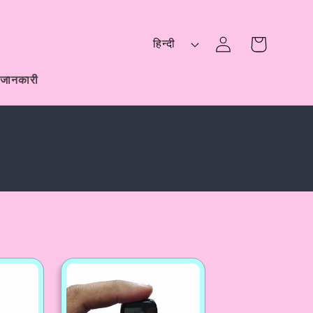
लॉग
भा
इन
कार्ट
हिन्दी
षा
करें
क जानकारी