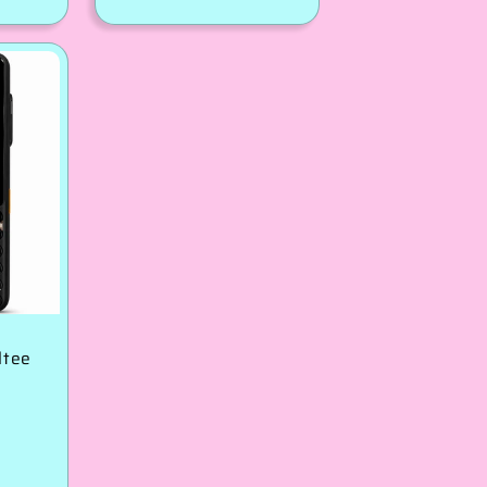
रूप
से
मूल्य
ltee