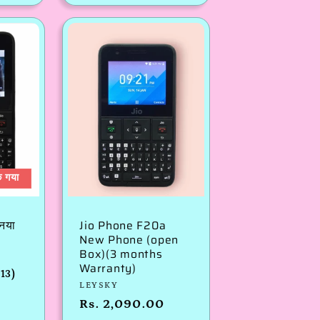
से
मूल्य
क गया
नया
Jio Phone F20a
New Phone (open
Box)(3 months
Warranty)
13
(13)
विक्रेता:
LEYSKY
कुल
समीक्षाएँ
नियमित
Rs. 2,090.00